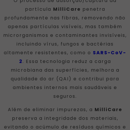
O processo de adsorção/captura da
eficazes e
partícula
MilliCare
penetra
alinhadas às
profundamente nas fibras, removendo não
expectativas
apenas partículas visíveis, mas também
do mercado e
microrganismos e contaminantes invisíveis,
do futuro.
incluindo vírus, fungos e bactérias
quem
altamente resistentes, como o
SARS-CoV-
somos
2
. Essa tecnologia reduz a carga
microbiana das superfícies, melhora a
qualidade do ar (QAI) e contribui para
ambientes internos mais saudáveis e
seguros.
Além de eliminar impurezas, a
MilliCare
preserva a integridade dos materiais,
evitando o acúmulo de resíduos químicos e