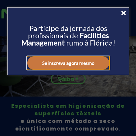
Participe da jornada dos
profissionais de
Facilities
Management
rumo à Flórida!
Sua aliada
em higienização
de carpetes e
Se inscreva agora mesmo
superfícies têxteis.
Saiba +
Especialista em higienização de
superfícies têxteis
e única com método a seco
cientificamente comprovado.