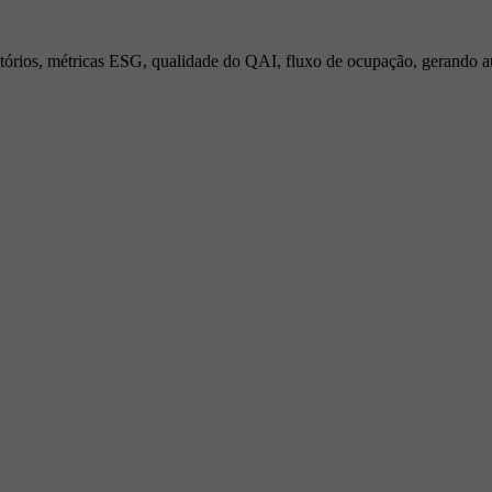
latórios, métricas ESG, qualidade do QAI, fluxo de ocupação, gerando au
eis e produtivos
gienização com a MilliClick, monitorando em tempo real as ativ
eficiente que promove ambientes mais higienizados e saudávei