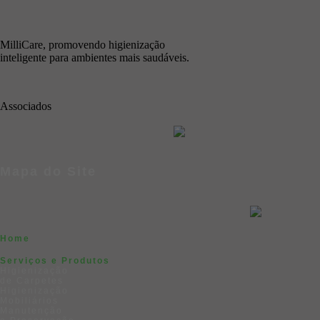
MilliCare, promovendo higienização
inteligente para ambientes mais saudáveis.
Associados
Mapa do Site
Home
Serviços e Produtos
Higienização
de Carpetes
Higienização
Mobiliários
Manutenção