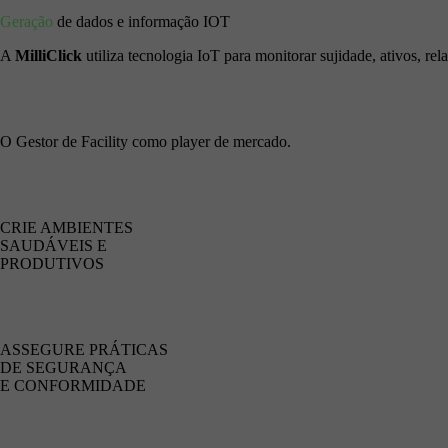
Geração
de dados e informação IOT
A
MilliClick
utiliza tecnologia IoT para monitorar sujidade, ativos, re
O Gestor de Facility como player de mercado.
Garanta ambientes saudáv
CRIE AMBIENTES
SAUDÁVEIS E
PRODUTIVOS
O gestor de facilities consegue otimizar a gestão de hi
automatizando processos. Isso permite uma gestão mais 
colaboradores e a melhoria contínua dos resultados.
ASSEGURE PRÁTICAS
DE SEGURANÇA
E CONFORMIDADE