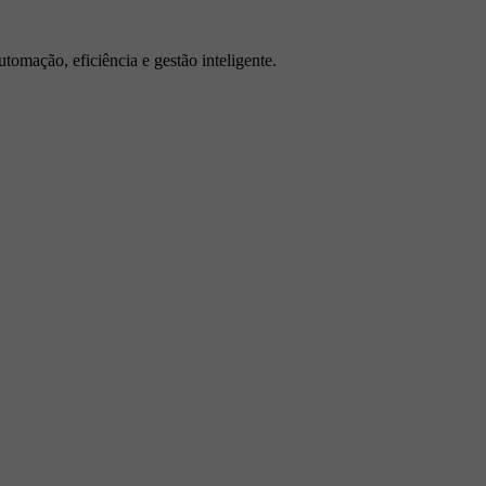
tomação, eficiência e gestão inteligente.
idades, analisando dados detalhados e
s, garantindo o bem-estar dos