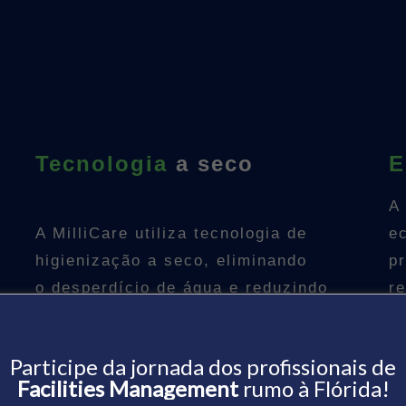
Tecnologia
a seco
E
A
A MilliCare utiliza tecnologia de
e
higienização a seco, eliminando
p
m
o desperdício de água e reduzindo
r
a geração de resíduos líquidos.
Participe da jornada dos profissionais de
Facilities Management
rumo à Flórida!