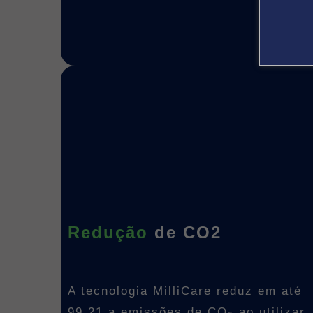
Redução
de CO2
A tecnologia MilliCare reduz em até
99,21 a emissões de CO₂ ao utilizar