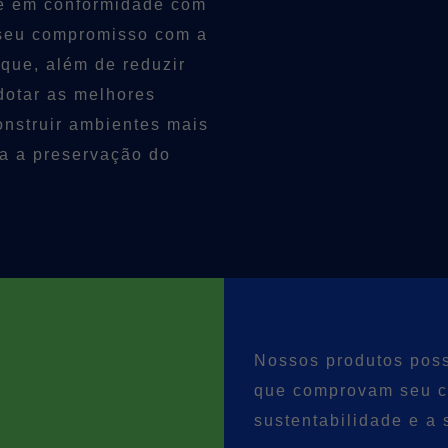
re em conformidade com
 seu compromisso com a
que, além de reduzir
dotar as melhores
onstruir ambientes mais
ra a preservação do
Nossos produtos poss
que comprovam seu 
sustentabilidade e a