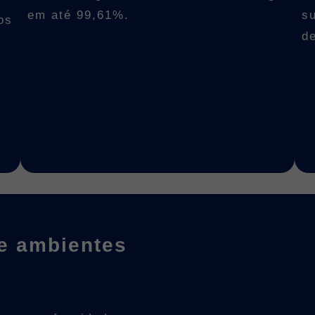
em até 99,61%.
s
os
d
 e ambientes