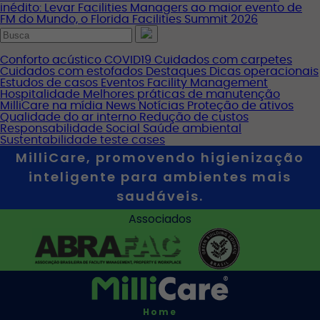
inédito: Levar Facilities Managers ao maior evento de
FM do Mundo, o Florida Facilities Summit 2026
Conforto acústico
COVID19
Cuidados com carpetes
Cuidados com estofados
Destaques
Dicas operacionais
Estudos de casos
Eventos
Facility Management
Hospitalidade
Melhores práticas de manutenção
MilliCare na mídia
News
Notícias
Proteção de ativos
Qualidade do ar interno
Redução de custos
Responsabilidade Social
Saúde ambiental
Sustentabilidade
teste cases
MilliCare, promovendo higienização
inteligente para ambientes mais
saudáveis.
Associados
Home