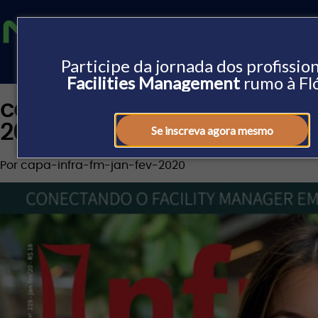
Participe da jornada dos profissio
Facilities Management
rumo à Fl
capa-infra-fm-jan-fev-
2020
Se inscreva agora mesmo
Por capa-infra-fm-jan-fev-2020