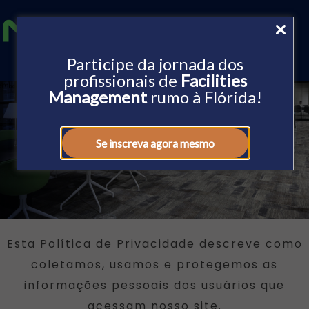
Participe da jornada dos
profissionais de
Facilities
Management
rumo à Flórida!
Política
Se inscreva agora mesmo
de Privacidade
Esta Política de Privacidade descreve como
coletamos, usamos e protegemos as
informações pessoais dos usuários que
acessam nosso site.